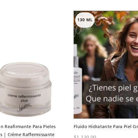
130 ML
n Reafirmante Para Pieles
Fluido Hidratante Para Piel G
 | Crème Raffermissante
$
1,120.00