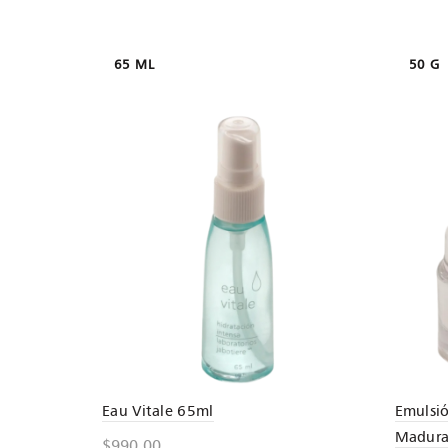
65 ML
50 G
Eau Vitale 65ml
Emulsió
Maduras
$
990.00