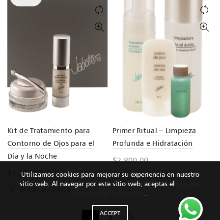
Kit de Tratamiento para
Primer Ritual – Limpieza
Contorno de Ojos para el
Profunda e Hidratación
Día y la Noche
$
2,800.00
$
4,200.00
Utilizamos cookies para mejorar su experiencia en nuestro
Añadir al carrito
sitio web. Al navegar por este sitio web, aceptas el
uso que
Añadir al carrito
hacemos de las cookies
.
ACCEPT
1
2