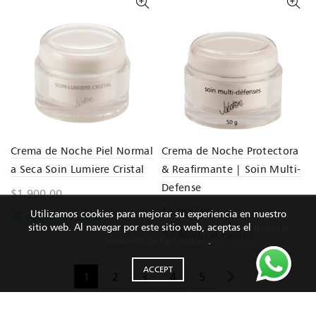
Crema de Noche Piel Normal
Crema de Noche Protectora
a Seca Soin Lumiere Cristal
& Reafirmante | Soin Multi-
Defense
$
1,900.00
$
1,900.00
Utilizamos cookies para mejorar su experiencia en nuestro
Añadir al carrito
sitio web. Al navegar por este sitio web, aceptas el
uso que
Añadir al carrito
hacemos de las cookies
.
ACCEPT
1
2
3
4
5