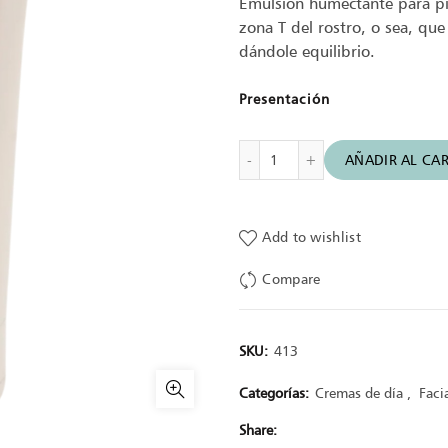
Emulsión humectante para pie
zona T del rostro, o sea, que
dándole equilibrio.
Presentación
Crema De Día Equilibrante
AÑADIR AL CAR
Add to wishlist
Compare
SKU:
413
Categorías:
Cremas de día
,
Faci
Share