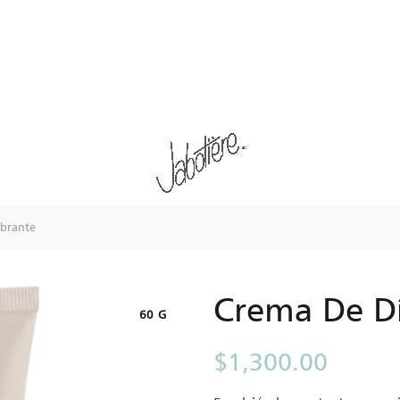
ibrante
Crema De Dí
60 G
$
1,300.00