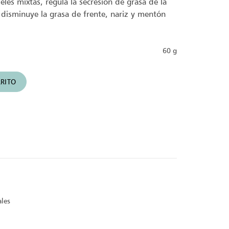
les mixtas, regula la secresión de grasa de la
 disminuye la grasa de frente, nariz y mentón
60 g
 cantidad
RITO
ales