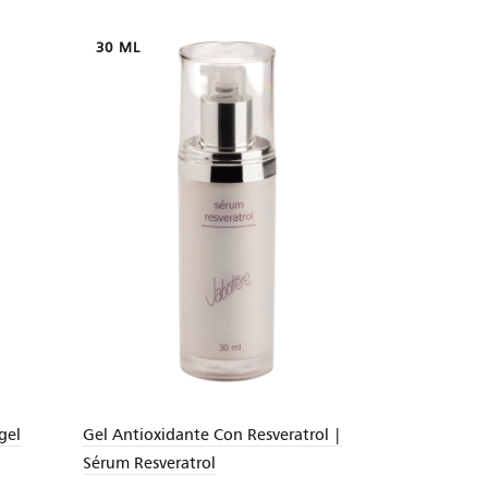
30 ML
130 ML
gel
Gel Antioxidante Con Resveratrol |
Gel Especial
Sérum Resveratrol
Hydrasérum 