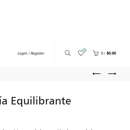
0
0
/
$
0.00
Login / Register
a Equilibrante