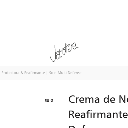
Protectora & Reafirmante | Soin Multi-Defense
Crema de No
50 G
Reafirmante