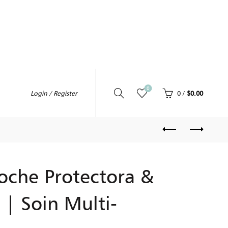
0
0
/
$
0.00
Login / Register
che Protectora &
 | Soin Multi-