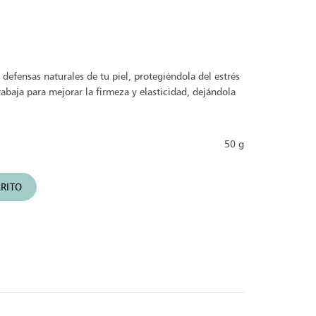
 defensas naturales de tu piel, protegiéndola del estrés
rabaja para mejorar la firmeza y elasticidad, dejándola
50 g
 & Reafirmante | Soin Multi-Defense cantidad
RITO