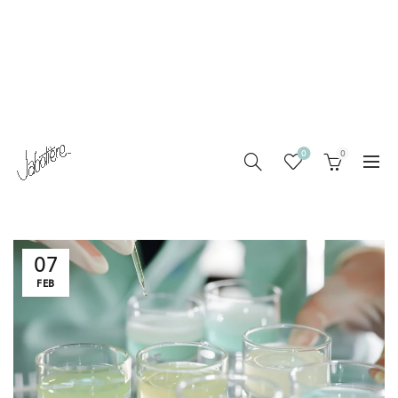
0
0
07
FEB