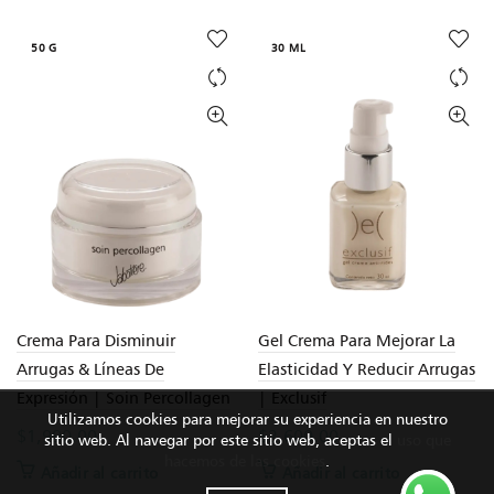
50 G
30 ML
Crema Para Disminuir
Gel Crema Para Mejorar La
Arrugas & Líneas De
Elasticidad Y Reducir Arrugas
Expresión | Soin Percollagen
| Exclusif
Utilizamos cookies para mejorar su experiencia en nuestro
$
1,990.00
$
2,600.00
sitio web. Al navegar por este sitio web, aceptas el
uso que
hacemos de las cookies
.
Añadir al carrito
Añadir al carrito