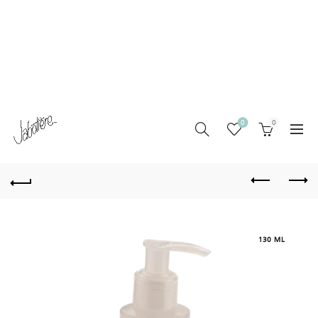
0
0
130 ML