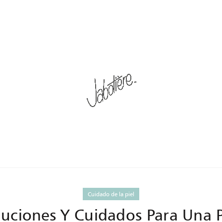
IVES: CÓMO ELIMINAR LA 
Home
Posts Tagged "cómo eliminar la celulitis"
Cuidado de la piel
oluciones Y Cuidados Para Una 