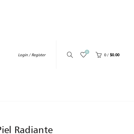
0
0
/
$
0.00
Login / Register
CELULITIS
Piel Radiante