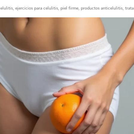
lulitis
,
ejercicios para celulitis
,
piel firme
,
productos anticelulitis
,
trata