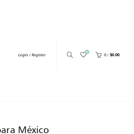
0
0
/
$
0.00
Login / Register
TADA
 para México