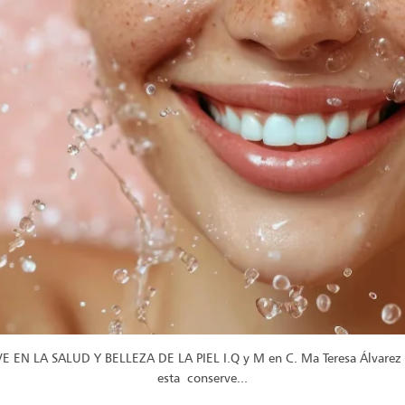
N LA SALUD Y BELLEZA DE LA PIEL I.Q y M en C. Ma Teresa Álvarez La 
esta conserve...