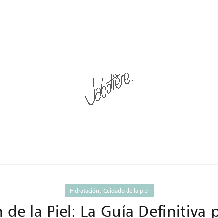
 ARCHIVES: PIEL DESHIDRA
Home
Posts Tagged "piel deshidratada"
,
Hidratación
Cuidado de la piel
 de la Piel: La Guía Definitiva