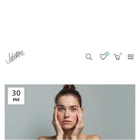
0
0
30
ENE