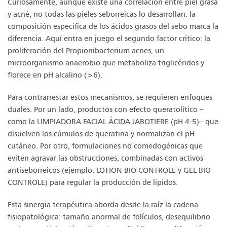
Curiosamente, aunque existe una correlación entre piel grasa
y acné, no todas las pieles seborreicas lo desarrollan: la
composición específica de los ácidos grasos del sebo marca la
diferencia. Aquí entra en juego el segundo factor crítico: la
proliferación del Propionibacterium acnes, un
microorganismo anaerobio que metaboliza triglicéridos y
florece en pH alcalino (>6).
Para contrarrestar estos mecanismos, se requieren enfoques
duales. Por un lado, productos con efecto queratolítico –
como la
LIMPIADORA FACIAL ÁCIDA JABOTIERE (pH 4-5)
– que
disuelven los cúmulos de queratina y normalizan el pH
cutáneo. Por otro, formulaciones no comedogénicas que
eviten agravar las obstrucciones, combinadas con activos
antiseborreicos (ejemplo:
LOTION BIO CONTROLE
y
GEL BIO
CONTROLE
) para regular la producción de lípidos.
Esta sinergia terapéutica aborda desde la raíz la cadena
fisiopatológica: tamaño anormal de folículos, desequilibrio