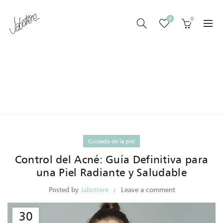
0
0
TAG ARCHIVES: ACNÉ
HORMONAL
Home
Posts Tagged "acné hormonal"
Cuidado de la piel
Control del Acné: Guía Definitiva para
una Piel Radiante y Saludable
Posted by
Jabotiere
Leave a comment
30