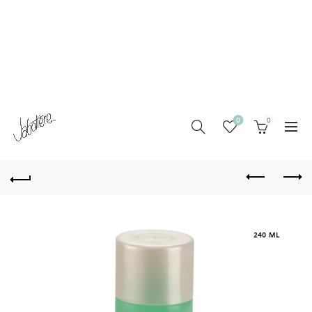
0
0
240 ML