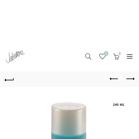
0
0
240 ML